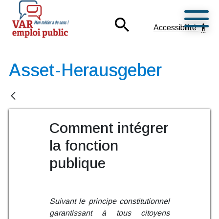
Ouvrir
search
settings_accessibility
Accessibilité
Mon métier a du sens !
Var Emploi Public
Asset-Herausgeber
Comment intégrer
la fonction
publique
Suivant le principe constitutionnel
garantissant à tous citoyens