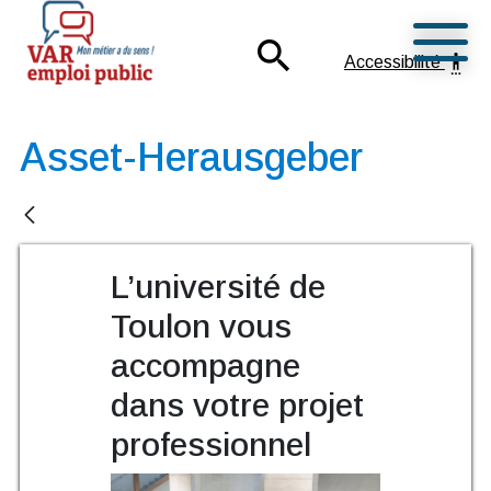
Ouvrir
search
settings_accessibility
Accessibilité
Mon métier a du sens !
Var Emploi Public
Asset-Herausgeber
L’université de
Toulon vous
accompagne
dans votre projet
professionnel