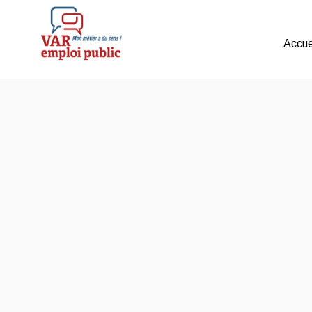
Accue
Mon métier a du sens !