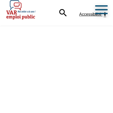
Ouvrir
search
settings_accessibility
Accessibilité
Mon métier a du sens !
Var Emploi Public