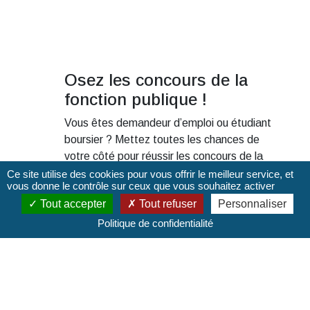
Osez les concours de la
🚨
fonction publique !
fa
Vous êtes demandeur d’emploi ou étudiant
Si 
ité
boursier ? Mettez toutes les chances de
org
ncours
votre côté pour réussir les concours de la
not
crutement
fonction publique. Prépa Talents est une
env
Ce site utilise des cookies pour vous offrir le meilleur service, et
vous donne le contrôle sur ceux que vous souhaitez activer
 En...
initiative...
ser
Tout accepter
Tout refuser
Personnaliser
Lire la suite
Politique de confidentialité