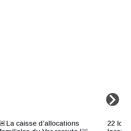
navigate_next
🚨La caisse d’allocations
22 log