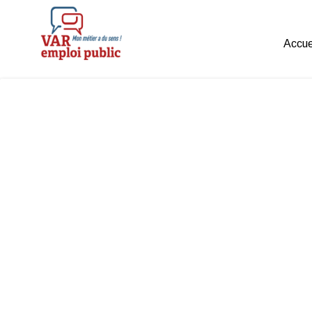
Accue
Mon métier a du sens !