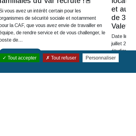
familiales du Var recrute !🚨
locatio
et aux 
Si vous avez un intérêt certain pour les
de 30 
organismes de sécurité sociale et notamment
Valette
pour la CAF, que vous avez envie de travailler en
équipe, de rendre service et de vous challenger, le
Date limite
poste de...
juillet 202
étudiants P
Lire la suite
Tout accepter
Tout refuser
Personnaliser
d'identité o
Lire la 