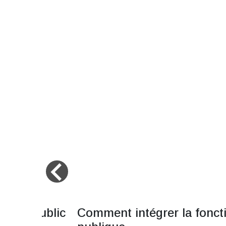
navigate_before
mploi public
Comment intégrer la fonct