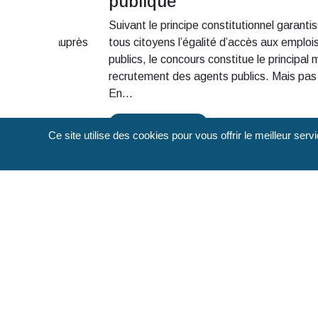
publique
public 2025
Suivant le principe constitutionnel garanti
, c’est être auprès
tous citoyens l’égalité d’accès aux emploi
la réalité du
publics, le concours constitue le principal
recrutement des agents publics. Mais pas
En...
Lire la suite
Ce site utilise des cookies pour vous offrir le meilleur ser
L'emploi dans le Var, une réalité !