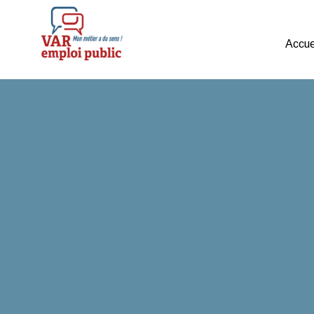
Accue
Mon métier a du sens !