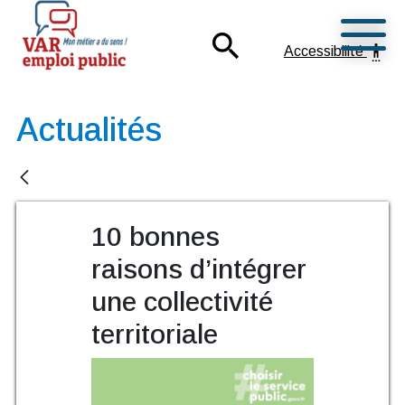
Ouvrir
search
settings_accessibility
Accessibilité
Mon métier a du sens !
Var Emploi Public
Actualités
10 bonnes
raisons d’intégrer
une collectivité
territoriale