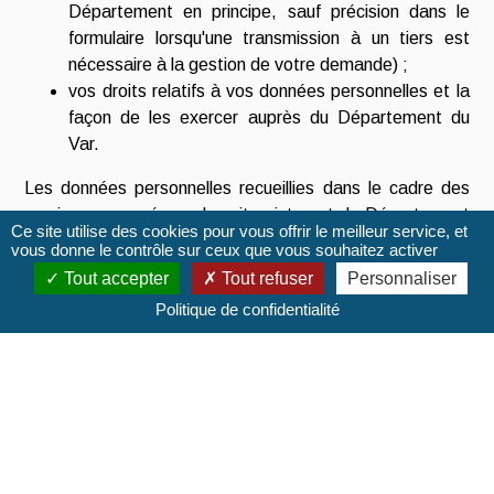
Département en principe, sauf précision dans le
formulaire lorsqu'une transmission à un tiers est
nécessaire à la gestion de votre demande) ;
vos droits relatifs à vos données personnelles et la
façon de les exercer auprès du Département du
Var.
Les données personnelles recueillies dans le cadre des
services proposés sur les sites internet du Département
Ce site utilise des cookies pour vous offrir le meilleur service, et
sont traitées selon des protocoles sécurisés et
vous donne le contrôle sur ceux que vous souhaitez activer
permettent au Département du var de gérer les
Tout accepter
Tout refuser
Personnaliser
demandes reçues dans ses applications informatiques.
Politique de confidentialité
Les informations personnelles recueillies dans le cadre
des services proposés par la collectivité sont conservées
conformément aux règles prescrites par les archives
départementales, par la loi du 1978 et pendant une durée
justifiée par la finalité de leur traitement. Les services du
Département du Var disposent de moyens informatiques