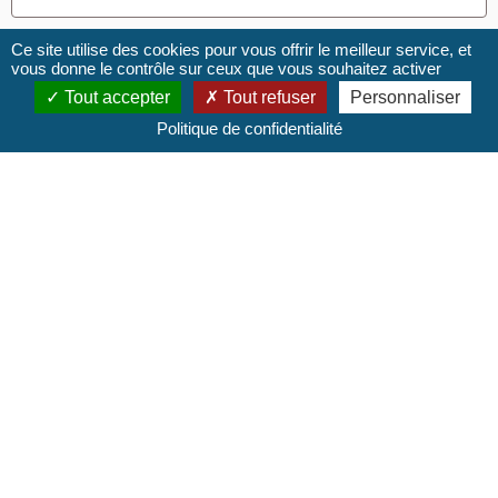
(étoile)
Courriel
Ce site utilise des cookies pour vous offrir le meilleur service, et
vous donne le contrôle sur ceux que vous souhaitez activer
Tout accepter
Tout refuser
Personnaliser
Politique de confidentialité
(étoile)
Code Postal
(étoile)
Commune
Je souhaite m'inscrire à la Newsletter Var Emploi
Public et recevoir des emails périodiques
Soumettre
Mentions
Plan du
Accessibilité : non