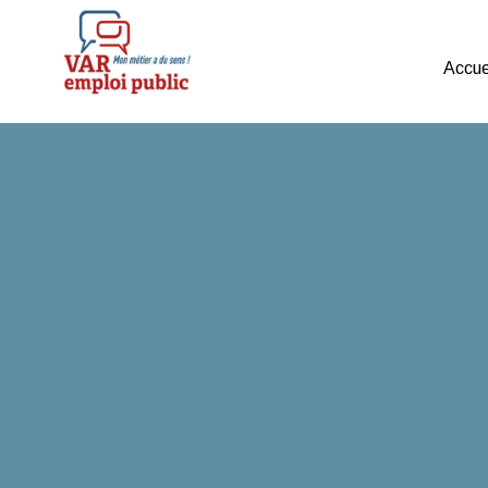
Accue
Mon métier a du sens !