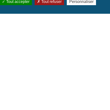
Tout accepter
Tout refuser
Personnaliser
 conformément aux règles prescrites par les archives
u Département du Var disposent de moyens informatiques
uées qu'au personnel du Département du var et aux
e, aux fichiers et aux libertés, vous pouvez obtenir
rt de vos données après votre décès.
t aux libertés vous pouvez également, pour des motifs
nt répond à une obligation légale ou lorsque ce droit
remboursement des coûts de reproduction de celle-ci.
mbre, leur caractère répétitif ou systématique.