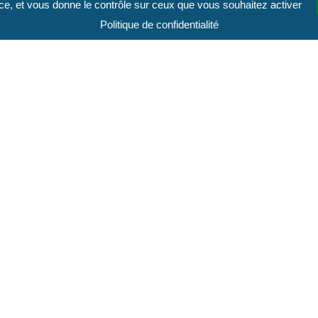
vice, et vous donne le contrôle sur ceux que vous souhaitez activer
adre des services proposés par la collectivité sont conservées
Politique de confidentialité
rée justifiée par la finalité de leur traitement. Les services d
 les prestations qui vous sont servies.
'usage des services concernés et ne peuvent être communiq
modifiée n°78-17 du 06 janvier 1978 relative à l'informatiqu
ppression des informations. Vous pouvez également définir le so
17 du 06 janvier 1978 relative à l'informatique, aux fichiers e
caractère personnel vous concernant, sauf lorsque le traiteme
de l'acte autorisant le traitement.
ncernant peut vous être délivrée, à votre demande et contre 
ser aux demandes manifestement abusives, notamment par leur no
n, opposition et suppression peuvent être formulées :